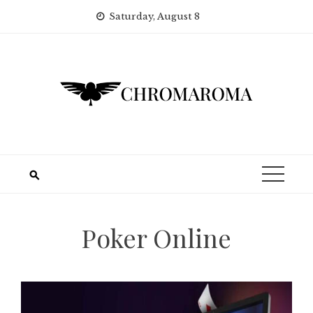
Skip
Saturday, August 8
to
content
Poker Online