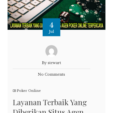
4
Jul
By stewart
No Comments
Poker Online
Layanan Terbaik Yang
Diberikan Situs Agen