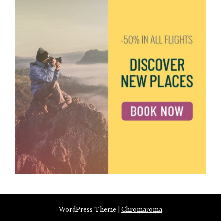
WordPress Theme
|
Chromaroma