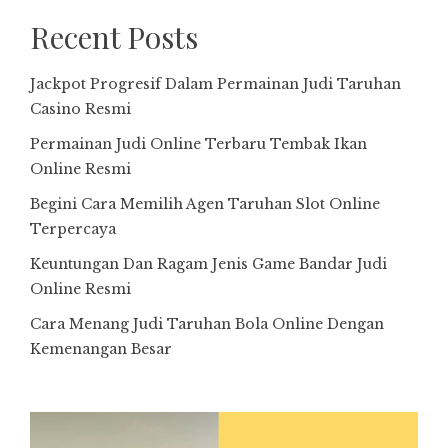
Recent Posts
Jackpot Progresif Dalam Permainan Judi Taruhan
Casino Resmi
Permainan Judi Online Terbaru Tembak Ikan
Online Resmi
Begini Cara Memilih Agen Taruhan Slot Online
Terpercaya
Keuntungan Dan Ragam Jenis Game Bandar Judi
Online Resmi
Cara Menang Judi Taruhan Bola Online Dengan
Kemenangan Besar