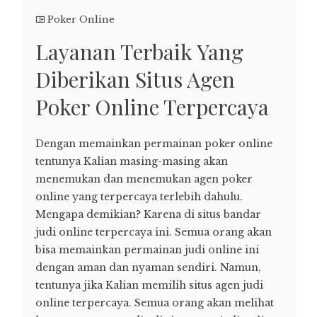
Poker Online
Layanan Terbaik Yang
Diberikan Situs Agen
Poker Online Terpercaya
Dengan memainkan permainan poker online
tentunya Kalian masing-masing akan
menemukan dan menemukan agen poker
online yang terpercaya terlebih dahulu.
Mengapa demikian? Karena di situs bandar
judi online terpercaya ini. Semua orang akan
bisa memainkan permainan judi online ini
dengan aman dan nyaman sendiri. Namun,
tentunya jika Kalian memilih situs agen judi
online terpercaya. Semua orang akan melihat