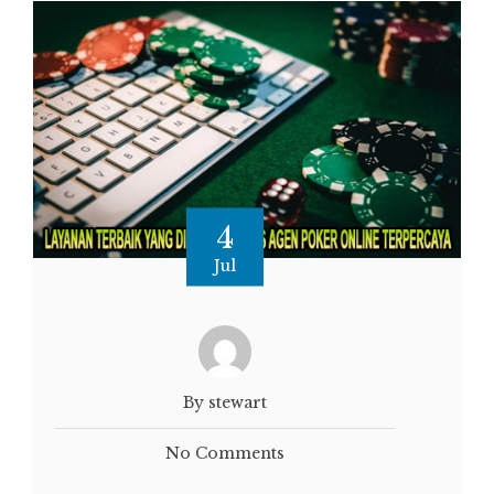
4
Jul
By stewart
No Comments