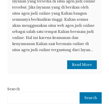
layanan yang tersedia di situs agen judi online
tersebut. Jika layanan yang di berikan oleh
situs agen judi online yang Kalian bangun
semuanya berkualitas tinggi. Kalian semua
akan menggunakan situs web agen judi online
sebagai salah satu tempat Kalian bermain judi
online. Hal ini karena keamanan dan
kenyamanan Kalian saat bermain online di
situs agen judi online tergantung dari layan...
Read More
Search
Search