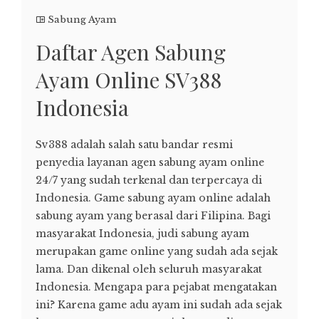
Sabung Ayam
Daftar Agen Sabung
Ayam Online SV388
Indonesia
Sv388 adalah salah satu bandar resmi
penyedia layanan agen sabung ayam online
24/7 yang sudah terkenal dan terpercaya di
Indonesia. Game sabung ayam online adalah
sabung ayam yang berasal dari Filipina. Bagi
masyarakat Indonesia, judi sabung ayam
merupakan game online yang sudah ada sejak
lama. Dan dikenal oleh seluruh masyarakat
Indonesia. Mengapa para pejabat mengatakan
ini? Karena game adu ayam ini sudah ada sejak