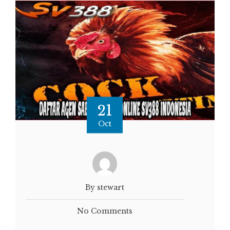
21
Oct
By stewart
No Comments