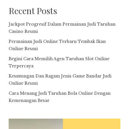
Recent Posts
Jackpot Progresif Dalam Permainan Judi Taruhan
Casino Resmi
Permainan Judi Online Terbaru Tembak Ikan
Online Resmi
Begini Cara Memilih Agen Taruhan Slot Online
Terpercaya
Keuntungan Dan Ragam Jenis Game Bandar Judi
Online Resmi
Cara Menang Judi Taruhan Bola Online Dengan
Kemenangan Besar