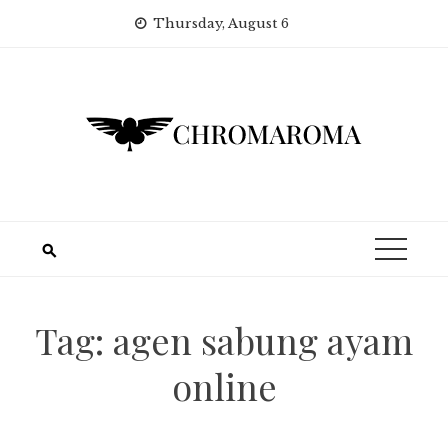
Skip
Thursday, August 6
to
content
Tag:
agen sabung ayam
online