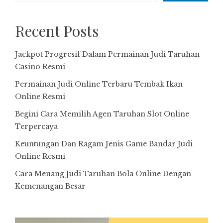
Recent Posts
Jackpot Progresif Dalam Permainan Judi Taruhan
Casino Resmi
Permainan Judi Online Terbaru Tembak Ikan
Online Resmi
Begini Cara Memilih Agen Taruhan Slot Online
Terpercaya
Keuntungan Dan Ragam Jenis Game Bandar Judi
Online Resmi
Cara Menang Judi Taruhan Bola Online Dengan
Kemenangan Besar