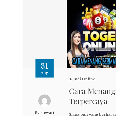
31
Aug
Judi Online
Cara Menang 
Terpercaya
By stewart
Siapa pun yang berhara