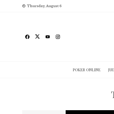
Skip
Thursday, August 6
to
content
POKER ONLINE
JU