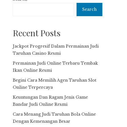
Search
Recent Posts
Jackpot Progresif Dalam Permainan Judi
Taruhan Casino Resmi
Permainan Judi Online Terbaru Tembak
Ikan Online Resmi
Begini Cara Memilih Agen Taruhan Slot
Online Terpercaya
Keuntungan Dan Ragam Jenis Game
Bandar Judi Online Resmi
Cara Menang Judi Taruhan Bola Online
Dengan Kemenangan Besar