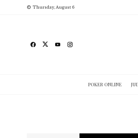
Skip
Thursday, August 6
to
content
POKER ONLINE
JU