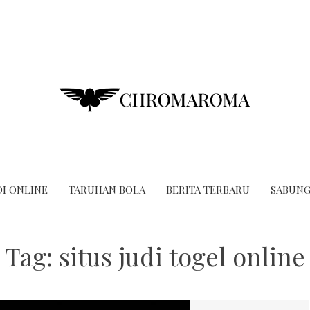
DI ONLINE
TARUHAN BOLA
BERITA TERBARU
SABUNG
Tag:
situs judi togel online