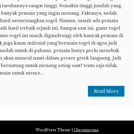
gi taruhannya sangat tinggi. Semakin tinggi jumlah yang
n banyak pemain yang ingin menang. Faktanya, sudah
hasil memenangkan togel. Namun, masih ada pemain
 hasil terbaik sejauh ini. Sampai saat ini, game togel
ame togel ini masih digandrungi oleh banyak pemain di
k juga kaum milenial yang bermain togel di agen judi
t mudah untuk di pahami, pemain hanya perlu menebak
 akan muncul nanti dalam proses gesek langsung. Jadi
beruntung untuk menang setiap saat? tentu saja tidak.
ain untuk mence...
Read More
WordPress Theme
|
Chromaroma