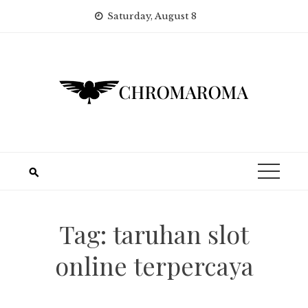
Skip
Saturday, August 8
to
content
Tag:
taruhan slot
online terpercaya