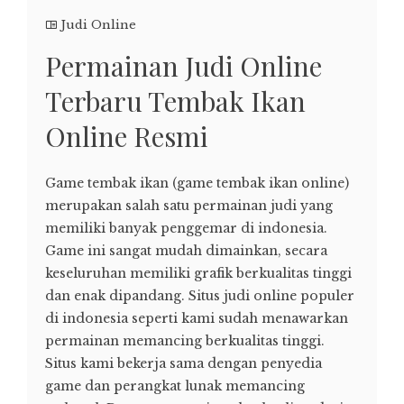
Judi Online
Permainan Judi Online
Terbaru Tembak Ikan
Online Resmi
Game tembak ikan (game tembak ikan online)
merupakan salah satu permainan judi yang
memiliki banyak penggemar di indonesia.
Game ini sangat mudah dimainkan, secara
keseluruhan memiliki grafik berkualitas tinggi
dan enak dipandang. Situs judi online populer
di indonesia seperti kami sudah menawarkan
permainan memancing berkualitas tinggi.
Situs kami bekerja sama dengan penyedia
game dan perangkat lunak memancing